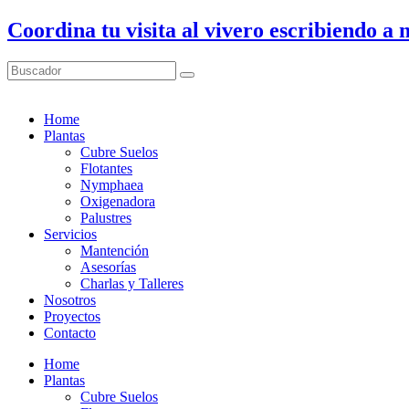
Ir
Coordina tu visita al vivero escribiendo 
al
contenido
Buscador
Home
Plantas
Cubre Suelos
Flotantes
Nymphaea
Oxigenadora
Palustres
Servicios
Mantención
Asesorías
Charlas y Talleres
Nosotros
Proyectos
Contacto
Home
Plantas
Cubre Suelos