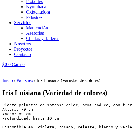
Flotantes
Nymphaea
Oxigenadora
Palustres
Servicios
Mantención
Asesorías
Charlas y Talleres
Nosotros
Proyectos
Contacto
$
0
0
Carrito
Inicio
/
Palustres
/ Iris Luisiana (Variedad de colores)
Iris Luisiana (Variedad de colores)
Planta palustre de intenso color, semi caduca, con flor
Altura: 70 cm.  

Ancho: 80 cm.  

Profundidad: hasta 10 cm. 

Disponible en: violeta, rosado, celeste, blanco y varie