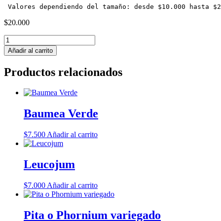
 Valores dependiendo del tamaño: desde $10.000 hasta $2
$
20.000
Iris
Luisiana
Añadir al carrito
(Variedad
de
Productos relacionados
colores)
cantidad
Baumea Verde
$
7.500
Añadir al carrito
Leucojum
$
7.000
Añadir al carrito
Pita o Phornium variegado