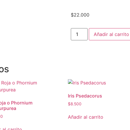
$
22.000
Añadir al carrito
os
Iris Psedacorus
Roja o Phornium
$
8.500
urpurea
Añadir al carrito
00
 al carrito