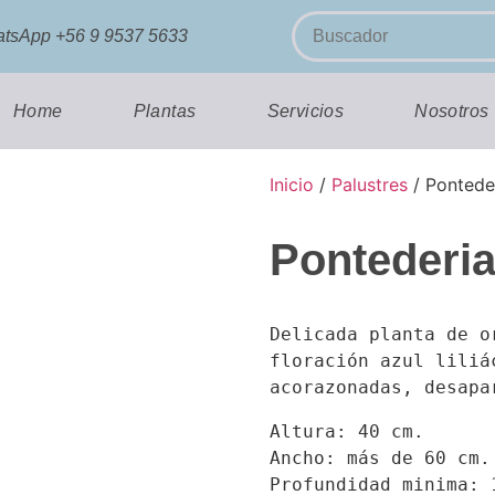
WhatsApp +56 9 9537 5633
Home
Plantas
Servicios
Nosotros
Inicio
/
Palustres
/ Pontede
Pontederia
Delicada planta de o
floración azul liliá
acorazonadas, desapa
Altura: 40 cm.

Ancho: más de 60 cm.

Profundidad minima: 