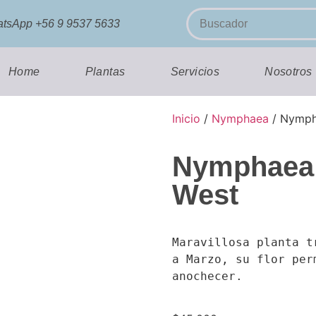
WhatsApp +56 9 9537 5633
Home
Plantas
Servicios
Nosotros
Inicio
/
Nymphaea
/ Nymph
Nymphaea 
West
Maravillosa planta t
a Marzo, su flor per
anochecer.